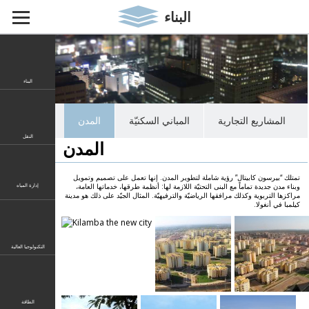
البناء
البناء
المشاريع التجارية
المباني السكنيّة
المدن
النقل
المدن
تمتلك “بيرسون كابيتال” رؤية شاملة لتطوير المدن. إنها تعمل على تصميم وتمويل
وبناء مدن جديدة تماماً مع البنى التحتيّة اللازمة لها: أنظمة طرقها، خدماتها العامة،
إدارة المياه
مراكزها التربوية وكذلك مرافقها الرياضيّة والترفيهيّة. المثال الجيّد على ذلك هو مدينة
700 000
كيلمبا في أنغولا.
20 000
التكنولوجيا العالية
الطاقة